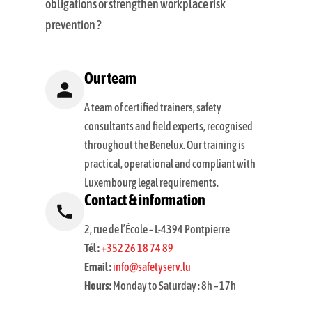
obligations or strengthen workplace risk
prevention ?
Our team
A team of certified trainers, safety
consultants and field experts, recognised
throughout the Benelux. Our training is
practical, operational and compliant with
Luxembourg legal requirements.
Contact & information
2, rue de l’École – L-4394 Pontpierre
Tél :
+352 26 18 74 89
Email :
info@safetyserv.lu
Hours:
Monday to Saturday : 8h – 17h