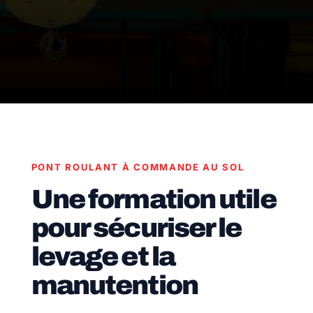
PONT ROULANT À COMMANDE AU SOL
Une formation utile
pour sécuriser le
levage et la
manutention