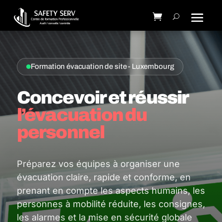
Formation évacuation de site - Luxembourg
Concevoir et réussir
l’évacuation du
personnel
Préparez vos équipes à organiser une
évacuation claire, rapide et conforme, en
prenant en compte les aspects humains, les
personnes à mobilité réduite, les consignes,
les alarmes et la mise en sécurité globale