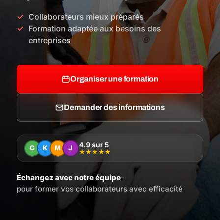
Collaborateurs mieux préparés
Formation adaptée aux besoins des
entreprises
Organiser une formation
Demander des informations
4.9 sur 5
C
K
M
J
★
★
★
★
★
Échangez avec notre équipe
-
pour former vos collaborateurs avec efficacité