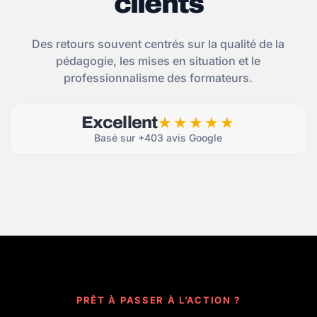
clients
Des retours souvent centrés sur la qualité de la
pédagogie, les mises en situation et le
professionnalisme des formateurs.
Excellent
★★★★★
Basé sur +403 avis Google
PRÊT À PASSER À L’ACTION ?