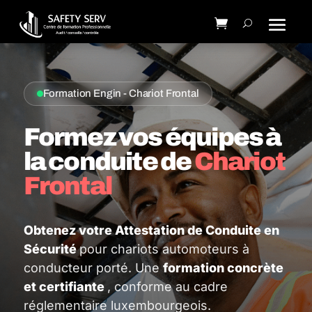
Formation Engin - Chariot Frontal
Formez vos équipes à
la conduite de
Chariot
Frontal
Obtenez votre Attestation de Conduite en
Sécurité
pour chariots automoteurs à
conducteur porté. Une
formation concrète
et certifiante
, conforme au cadre
réglementaire luxembourgeois.