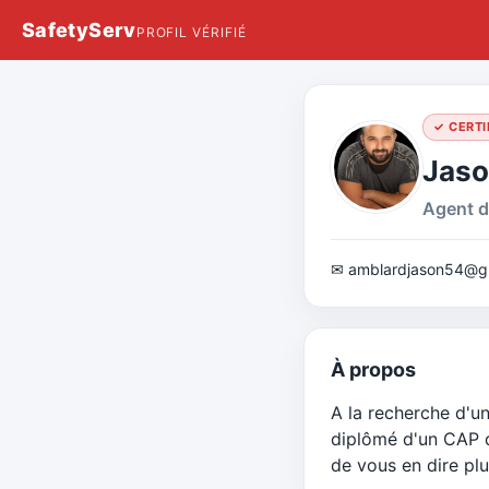
SafetyServ
PROFIL VÉRIFIÉ
✓ CERTI
Jaso
Agent d
✉ amblardjason54@g
À propos
A la recherche d'un
diplômé d'un CAP d
de vous en dire plu