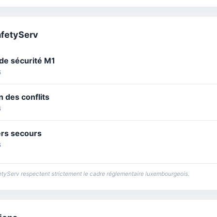
afetyServ
 de sécurité M1
6
n des conflits
6
ers secours
6
etyServ respectent strictement le cadre réglementaire luxembourgeois.